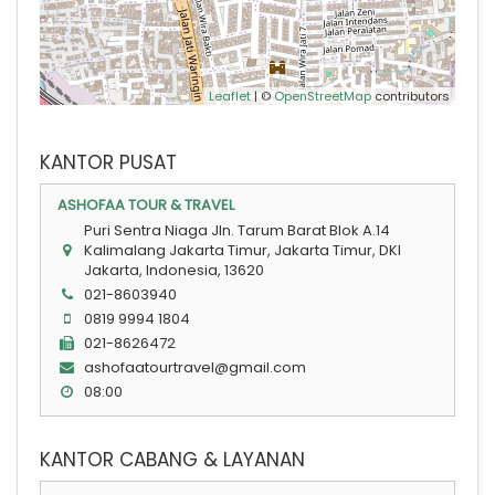
Leaflet
| ©
OpenStreetMap
contributors
KANTOR PUSAT
ASHOFAA TOUR & TRAVEL
Puri Sentra Niaga Jln. Tarum Barat Blok A.14
Kalimalang Jakarta Timur, Jakarta Timur, DKI
Jakarta, Indonesia, 13620
021-8603940
0819 9994 1804
021-8626472
ashofaatourtravel@gmail.com
08:00
KANTOR CABANG & LAYANAN