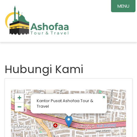
MENU
Hubungi Kami
+
×
Kantor Pusat Ashofaa Tour &
−
Travel